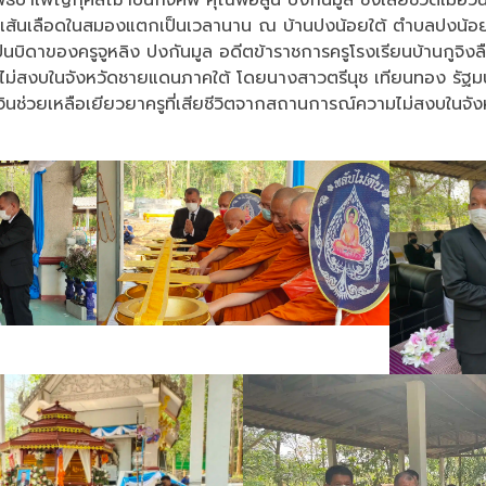
ยเส้นเลือดในสมองแตกเป็นเวลานาน ณ บ้านปงน้อยใต้ ตำบลปงน้
นบิดาของครูจูหลิง ปงกันมูล อดีตข้าราชการครูโรงเรียนบ้านกูจิงลือ
ม่สงบในจังหวัดชายแดนภาคใต้ โดยนางสาวตรีนุช เทียนทอง รัฐม
งินช่วยเหลือเยียวยาครูที่เสียชีวิตจากสถานการณ์ความไม่สงบในจั