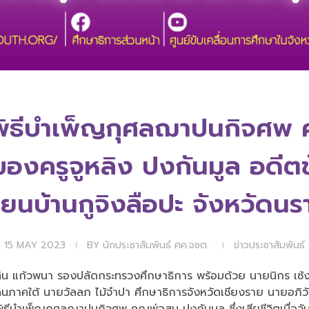
พิธีบำเพ็ญกุศลฌาปนกิจศพ 
ของครูจูหลิง ปงกันมูล อดีต
ียนบ้านกูจิงลือปะ จังหวัดนร
15 MAY 2023
BY
นักประชาสัมพันธ์ ศค.จชต.
ข่าวประชาสัมพันธ์
น แก้วพนา รองปลัดกระทรวงศึกษาธิการ พร้อมด้วย นายนิกร เซ้งเ
นภาคใต้ นายวัลลภ ไม้จำปา ศึกษาธิการจังหวัดเชียงราย นายอภิวั
ิธีบำเพ็ญกุศลฌาปนกิจศพ คุณพ่อสูน ปงกันมูล ซึ่งเสียชีวิตเมื่อ