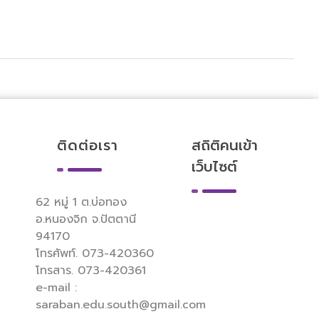
ติดต่อเรา
สถิติคนเข้า
เว็บไซต์
62 หมู่ 1 ต.บ่อทอง
อ.หนองจิก จ.ปัตตานี
94170
โทรศัพท์. 073-420360
โทรสาร. 073-420361
e-mail :
saraban.edu.south@gmail.com