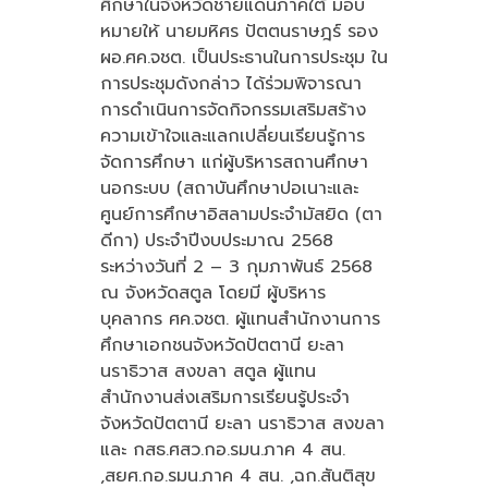
ศึกษาในจังหวัดชายแดนภาคใต้ มอบ
หมายให้ นายมหิศร ปัตตนราษฎร์ รอง
ผอ.ศค.จชต. เป็นประธานในการประชุม ใน
การประชุมดังกล่าว ได้ร่วมพิจารณา
การดำเนินการจัดกิจกรรมเสริมสร้าง
ความเข้าใจและแลกเปลี่ยนเรียนรู้การ
จัดการศึกษา แก่ผู้บริหารสถานศึกษา
นอกระบบ (สถาบันศึกษาปอเนาะและ
ศูนย์การศึกษาอิสลามประจำมัสยิด (ตา
ดีกา) ประจำปีงบประมาณ 2568
ระหว่างวันที่ 2 – 3 กุมภาพันธ์ 2568
ณ จังหวัดสตูล โดยมี ผู้บริหาร
บุคลากร ศค.จชต. ผู้แทนสำนักงานการ
ศึกษาเอกชนจังหวัดปัตตานี ยะลา
นราธิวาส สงขลา สตูล ผู้แทน
สำนักงานส่งเสริมการเรียนรู้ประจำ
จังหวัดปัตตานี ยะลา นราธิวาส สงขลา
และ กสธ.ศสว.กอ.รมน.ภาค 4 สน.
,สยศ.กอ.รมน.ภาค 4 สน. ,ฉก.สันติสุข