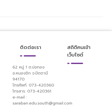
ติดต่อเรา
สถิติคนเข้า
เว็บไซต์
62 หมู่ 1 ต.บ่อทอง
อ.หนองจิก จ.ปัตตานี
94170
โทรศัพท์. 073-420360
โทรสาร. 073-420361
e-mail :
saraban.edu.south@gmail.com