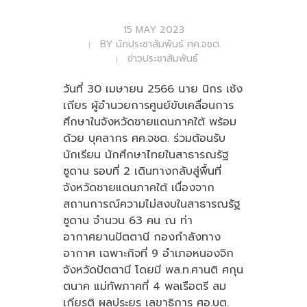
15 MAY 2023
BY
นักประชาสัมพันธ์ ศค.จชต.
ข่าวประชาสัมพันธ์
วันที่ 30 เมษายน 2566 นาย นิกร เซ้ง
เถียร ผู้อำนวยการศูนย์ขับเคลื่อนการ
ศึกษาในจังหวัดชายแดนภาคใต้ พร้อม
ด้วย บุคลากร ศค.จชต. ร่วมต้อนรับ
นักเรียน นักศึกษาไทยในสาธารณรัฐ
ซูดาน รอบที่ 2 เดินทางกลับสู่พื้นที่
จังหวัดชายแดนภาคใต้ เนื่องจาก
สถานการณ์ความไม่สงบในสาธารณรัฐ
ซูดาน จำนวน 63 คน ณ ท่า
อากาศยานปัตตานี กองกำลังทาง
อากาศ เฉพาะกิจที่ 9 อำเภอหนองจิก
จังหวัดปัตตานี โดยมี พล.ท.ศานติ ศกุน
ตนาค แม่ทัพภาคที่ 4 พลเรือตรี สม
เกียรติ ผลประยูร เลขาธิการ ศอ.บต.