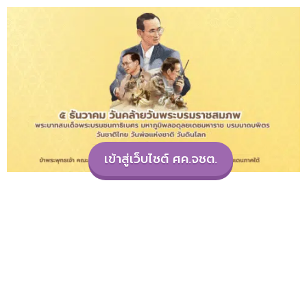
เข้าสู่เว็บไซต์ ศค.จชต.